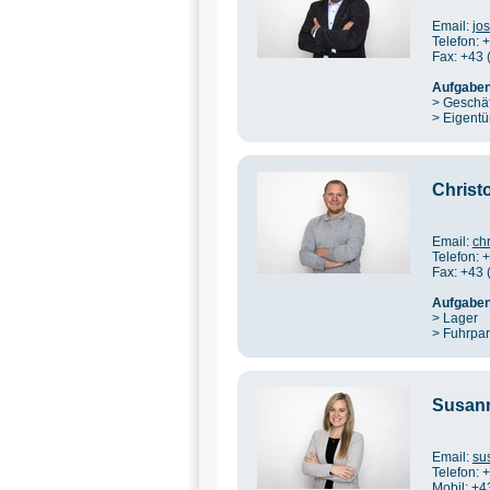
Email:
jo
Telefon: 
Fax: +43 
Aufgaben
> Geschäf
> Eigent
Christ
Email:
ch
Telefon: 
Fax: +43 
Aufgaben
> Lager
> Fuhrpar
Susann
Email:
su
Telefon: 
Mobil: +4