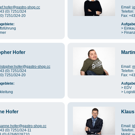
sef.hofer@gastro-shop.cc
Email:
j
+43 (0) 7251/324
Telefon:
(0) 7251/324-20
Fax: +4
gebiete:
Aufgabe
tsführung
> Einkau
ümer
> Finan
opher Hofer
Marti
ristopher.hofer@gastro-shop.cc
Email:
m
+43 (0) 7251/324
Telefon:
(0) 7251/324-20
Fax: +4
gebiete:
Aufgabe
> EDV
kleitung
> Logist
e Hofer
Klaus
sanne.hofer@gastro-shop.cc
Email:
k
+43 (0) 7251/324-11
Telefon:
3 (0) 676/6028710
Mobil: 