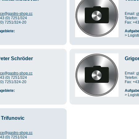
fice@gastro-shop.cc
Email:
o
+43 (0) 7251/324
Telefon:
(0) 7251/324-20
Fax: +4
gebiete:
Aufgabe
> Logist
eter Schröder
Grigo
fice@gastro-shop.cc
Email:
o
+43 (0) 7251/324
Telefon:
(0) 7251/324-20
Fax: +4
gebiete:
Aufgabe
> Logist
 Trifunovic
fice@gastro-shop.cc
+43 (0) 7251/324