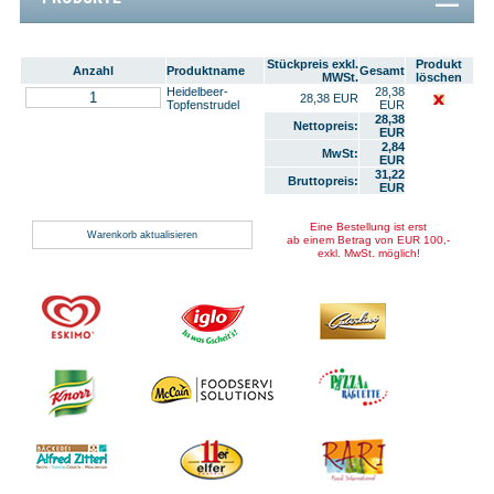
Stückpreis exkl.
Produkt
Anzahl
Produktname
Gesamt
MWSt.
löschen
Heidelbeer-
28,38
28,38 EUR
Topfenstrudel
EUR
28,38
Nettopreis:
EUR
2,84
MwSt:
EUR
31,22
Bruttopreis:
EUR
Eine Bestellung ist erst
ab einem Betrag von EUR 100,-
exkl. MwSt. möglich!