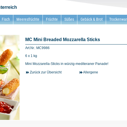
terreich
Fisch
Meeresfrüchte
Früchte
Süßes
Gebäck & Brot
Trockenwa
MC Mini Breaded Mozzarella Sticks
Art.Nr.: MC9986
6 x 1 kg
Mini Mozzarella-Sticks in würzig-mediteraner Panade!
Zurück zur Übersicht
Allergene