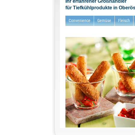
Ihr erfahrener Großhändler
für Tiefkühlprodukte in Oberös
Convenience
Gemüse
Fleisch