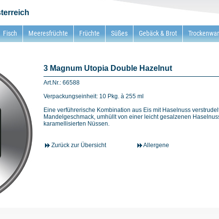
terreich
Fisch
Meeresfrüchte
Früchte
Süßes
Gebäck & Brot
Trockenwa
3 Magnum Utopia Double Hazelnut
Art.Nr.: 66588
Verpackungseinheit: 10 Pkg. à 255 ml
Eine verführerische Kombination aus Eis mit Haselnuss verstrudelt
Mandelgeschmack, umhüllt von einer leicht gesalzenen Haselnu
karamellisierten Nüssen.
Zurück zur Übersicht
Allergene