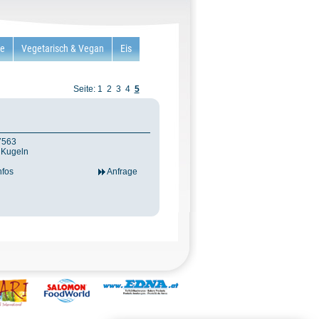
re
Vegetarisch & Vegan
Eis
Seite:
1
2
3
4
5
97563
4 Kugeln
nfos
Anfrage