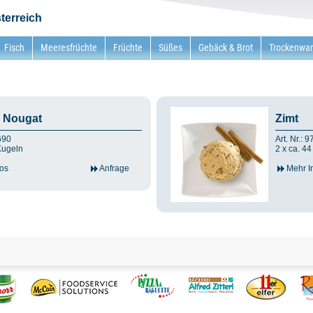
terreich
Fisch
Meeresfrüchte
Früchte
Süßes
Gebäck & Brot
Trockenwa
 Nougat
Zimt
6690
Art. Nr.: 
Kugeln
2 x ca. 4
os
Anfrage
Mehr I