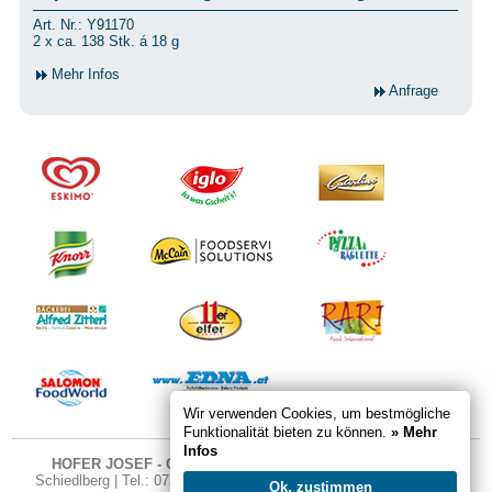
Art. Nr.: Y91170
2 x ca. 138 Stk. á 18 g
Mehr Infos
Anfrage
Wir verwenden Cookies, um bestmögliche
Funktionalität bieten zu können.
» Mehr
Infos
HOFER JOSEF - GASTRO SHOP
| Karndorfstraße 26 | 4521
Schiedlberg | Tel.: 07251 324 | Fax DW 20 | E-Mail:
office@gastro-
Ok, zustimmen