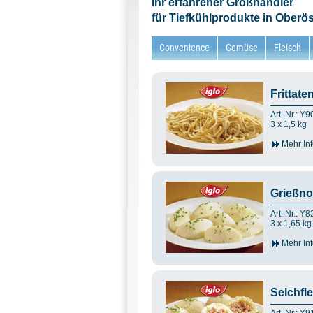
Ihr erfahrener Großhändler
für Tiefkühlprodukte in Oberös
Convenience
Gemüse
Fleisch
Frittate
Art. Nr.: Y
3 x 1,5 kg
Mehr Inf
Grießnoc
Art. Nr.: Y
3 x 1,65 kg
Mehr Inf
Selchfle