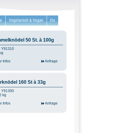
re
Vegetarisch & Vegan
Eis
melknödel 50 St. à 100g
.: Y91310
kg
 Infos
Anfrage
rknödel 160 St à 33g
.: Y91300
2 kg
 Infos
Anfrage