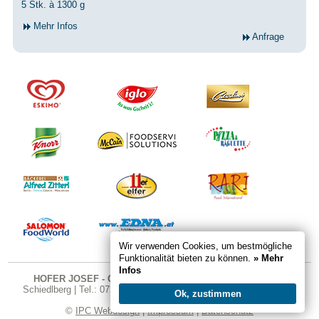
5 Stk. à 1300 g
Mehr Infos
Anfrage
Wir verwenden Cookies, um bestmögliche
Funktionalität bieten zu können.
» Mehr
Infos
HOFER JOSEF - GASTRO SHOP
| Karndorfstraße 26 | 4521
Schiedlberg | Tel.: 07251 324 | Fax DW 20 | E-Mail:
office@gastro-
Ok, zustimmen
shop.cc
©
IPC Webdesign
|
Impressum
|
Datenschutz