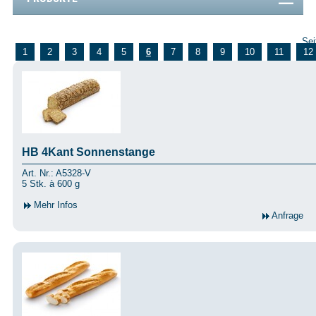
Sei
1
2
3
4
5
6
7
8
9
10
11
12
HB 4Kant Sonnenstange
Art. Nr.: A5328-V
5 Stk. à 600 g
Mehr Infos
Anfrage