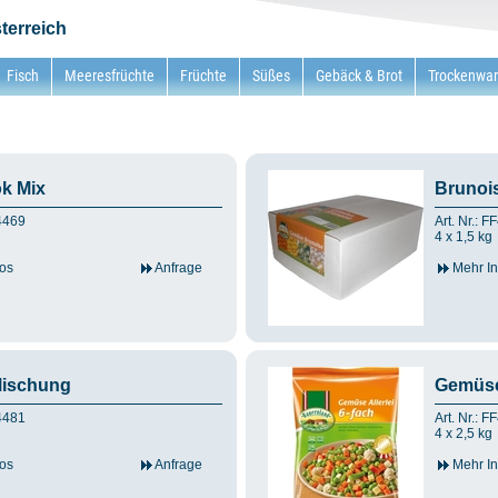
terreich
Fisch
Meeresfrüchte
Früchte
Süßes
Gebäck & Brot
Trockenwa
k Mix
Brunoi
F4469
Art. Nr.: 
4 x 1,5 kg
os
Anfrage
Mehr In
Mischung
Gemüse 
F4481
Art. Nr.: 
4 x 2,5 kg
os
Anfrage
Mehr In