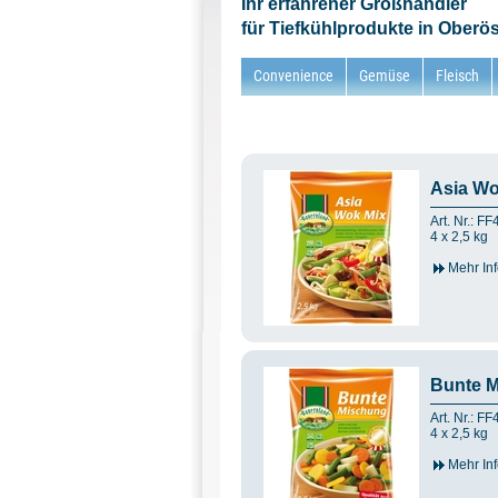
Ihr erfahrener Großhändler
für Tiefkühlprodukte in Oberös
Convenience
Gemüse
Fleisch
Asia Wo
Art. Nr.: F
4 x 2,5 kg
Mehr Inf
Bunte 
Art. Nr.: F
4 x 2,5 kg
Mehr Inf