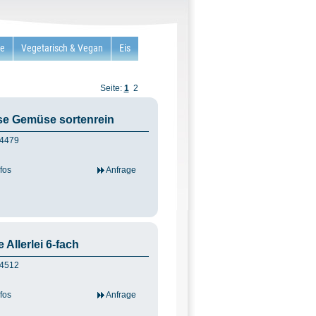
re
Vegetarisch & Vegan
Eis
Seite:
1
2
se Gemüse sortenrein
FF4479
fos
Anfrage
Allerlei 6-fach
FF4512
fos
Anfrage