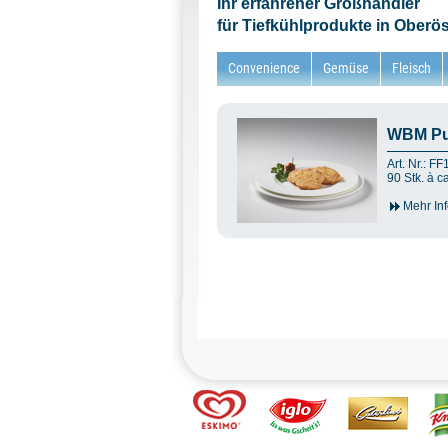
Ihr erfahrener Großhändler
für Tiefkühlprodukte in Oberös
Convenience
Gemüse
Fleisch
WBM Put
Art. Nr.: F
90 Stk. à c
Mehr Inf