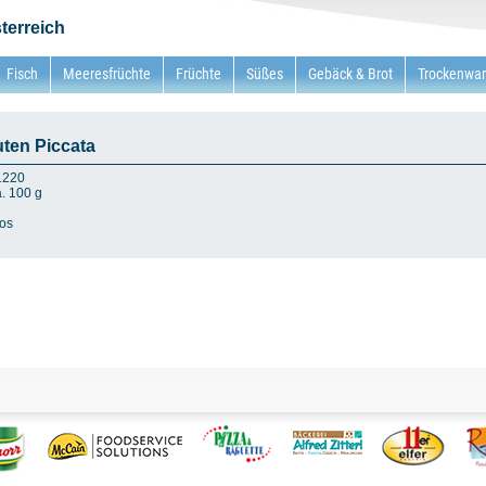
terreich
Fisch
Meeresfrüchte
Früchte
Süßes
Gebäck & Brot
Trockenwa
en Piccata
F1220
a. 100 g
os