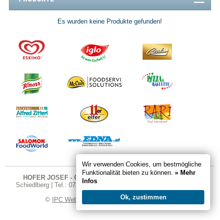
Es wurden keine Produkte gefunden!
Wir verwenden Cookies, um bestmögliche
Funktionalität bieten zu können.
» Mehr
HOFER JOSEF - GASTRO SHOP
| Karndorfstraße 26 | 4521
Infos
Schiedlberg | Tel.: 07251 324 | Fax DW 20 | E-Mail:
office@gastro-
shop.cc
Ok, zustimmen
©
IPC Webdesign
|
Impressum
|
Datenschutz