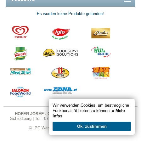
Es wurden keine Produkte gefunden!
Wir verwenden Cookies, um bestmögliche
Funktionalität bieten zu können.
» Mehr
HOFER JOSEF - GASTRO SHOP
| Karndorfstraße 26 | 4521
Infos
Schiedlberg | Tel.: 07251 324 | Fax DW 20 | E-Mail:
office@gastro-
shop.cc
Ok, zustimmen
©
IPC Webdesign
|
Impressum
|
Datenschutz