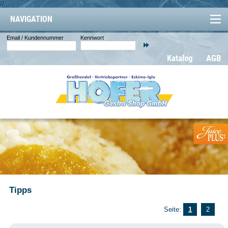
//
NAVIGATION
Email / Kundennummer
Kennwort
Katalog
AGB
Tipps
Seite:
1
2